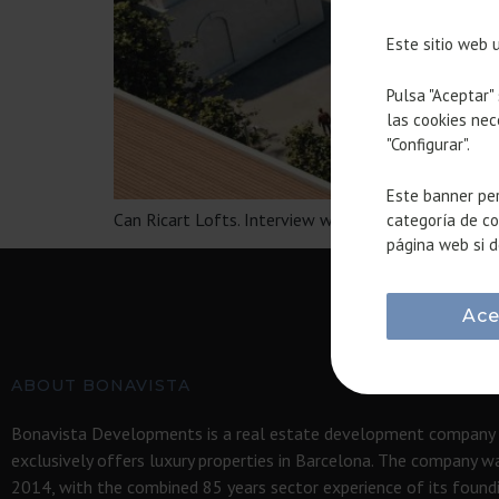
Este sitio web 
Pulsa "Aceptar"
las cookies nec
"Configurar".
Este banner per
Can Ricart Lofts. Interview with Daniel Mòdol, arch
categoría de co
página web si d
Ace
ABOUT BONAVISTA
Bonavista Developments is a real estate development company
exclusively offers luxury properties in Barcelona. The company w
2014, with the combined 85 years sector experience of its foun