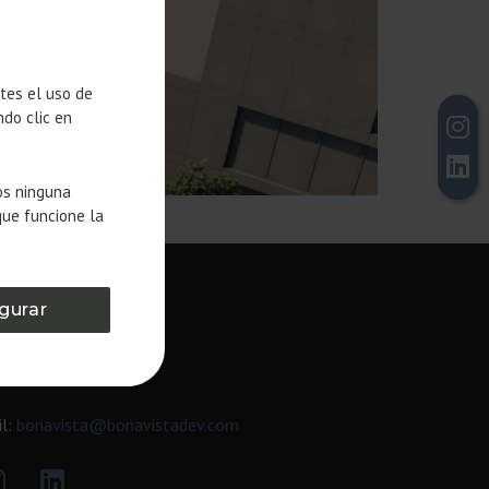
ntes el uso de
ndo clic en
os ninguna
que funcione la
gurar
NTACT
l:
bonavista@bonavistadev.com