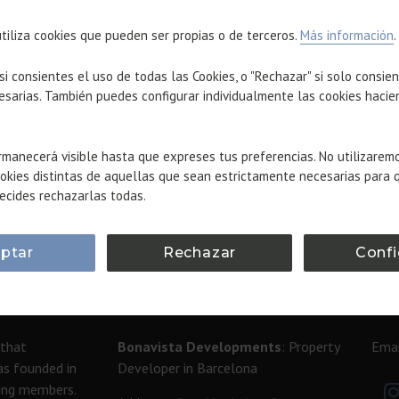
utiliza cookies que pueden ser propias o de terceros.
Más información
.
 si consientes el uso de todas las Cookies, o "Rechazar" si solo consie
esarias. También puedes configurar individualmente las cookies hacie
manecerá visible hasta que expreses tus preferencias. No utilizarem
itect.
okies distintas de aquellas que sean estrictamente necesarias para 
ecides rechazarlas todas.
ptar
Rechazar
Confi
ADDRESS
CO
 that
Bonavista Developments
: Property
Emai
as founded in
Developer in Barcelona
ding members.