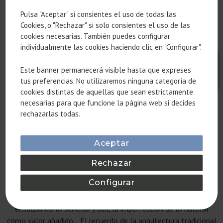
tradicionales. Va más allá de un color aplicado a algo. La
Pulsa "Aceptar" si consientes el uso de todas las
materialidad como color, el material como expresión del lugar
Cookies, o "Rechazar" si solo consientes el uso de las
es uno de los elementos que armoniza la arquitectura con el
cookies necesarias. También puedes configurar
individualmente las cookies haciendo clic en "Configurar".
entorno.
Este banner permanecerá visible hasta que expreses
¿Qué materiales te parecen los más honestos en un proyecto en
tus preferencias. No utilizaremos ninguna categoría de
esta zona?
cookies distintas de aquellas que sean estrictamente
En la arquitectura que hacemos buscamos rescatar aquellos
necesarias para que funcione la página web si decides
sistemas constructivos que siguen vigentes de la arquitectura
rechazarlas todas.
tradicional. Si no desaparecen los artesanos que saben
aplicarlos, es una forma de construir muy actual, adaptada al
Aceptar
lugar y poco agresiva, ya que el impacto del transporte y la
fabricación de determinados sistemas constructivos
Rechazar
considerados modernos conllevan una gran huella de carbono.
Configurar
Preservar las texturas con una revisión contemporánea
huyendo de apariencias muy tecnológicas y homogéneas,
ensalzando lo sencillo y útil, la imperfección de lo natural
como valor añadido… El recuerdo de la arquitectura tradicional