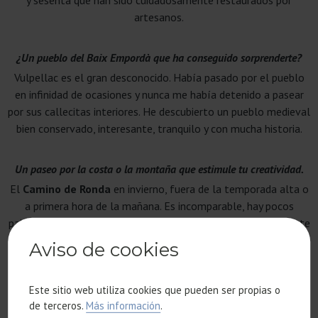
artesanos.
¿Un pueblo del Baix Empordà que ha conseguido sorprenderte?
Vulpellac es el gran desconocido. Había pasado por el pueblo
en infinidad de ocasiones y nunca me había detenido a pasear
por sus callecitas interiores. He descubierto un pueblo medieval
bien conservado, interesante, tranquilo y con mucha historia.
Un paseo por la costa o la montaña que estimule tu creatividad.
El
Camino de Ronda
en invierno, fuera de la temporada alta o
a primera hora de la mañana. Es incomparable, hay pocos
paisajes que sean tan maravillosos, acogedores y originalmente
mediterráneos. Esperamos que siga preservando su carácter
Aviso de cookies
natural e histórico durante mucho tiempo.
Este sitio web utiliza cookies que pueden ser propias o
¿Qué color es importante en tus proyectos?
de terceros.
Más información
.
Me gusta el no color y la textura de los materiales