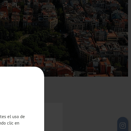
N UN
ntes el uso de
ndo clic en