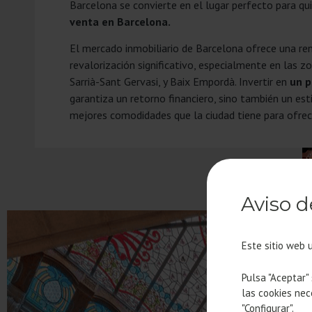
Barcelona se convierte en el lugar perfecto para qu
venta en Barcelona.
El mercado inmobiliario de Barcelona ofrece una ren
revalorización significativo, especialmente en las 
Sarrià-Sant Gervasi, y Baix Empordà. Invertir en
un p
garantiza un retorno financiero, sino también un esti
mejores comodidades que la ciudad tiene para ofrec
Aviso d
Este sitio web 
Pulsa "Aceptar"
las cookies nec
"Configurar".