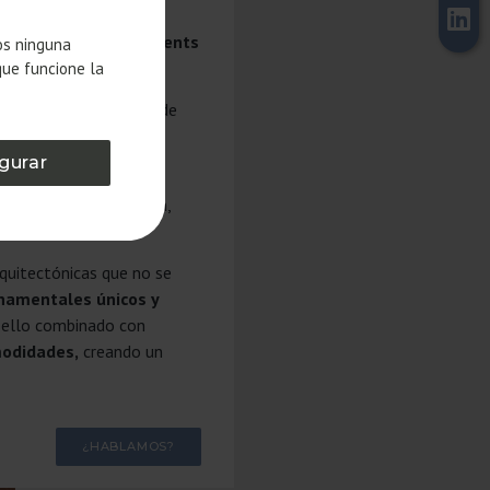
Bonavista Developments
os ninguna
 rehabilitado.
que funcione la
 vivas de la historia de
 original
mientras se
gurar
ctos de rehabilitación,
toria de la ciudad.
rquitectónicas que no se
namentales únicos y
o ello combinado con
modidades,
creando un
¿HABLAMOS?