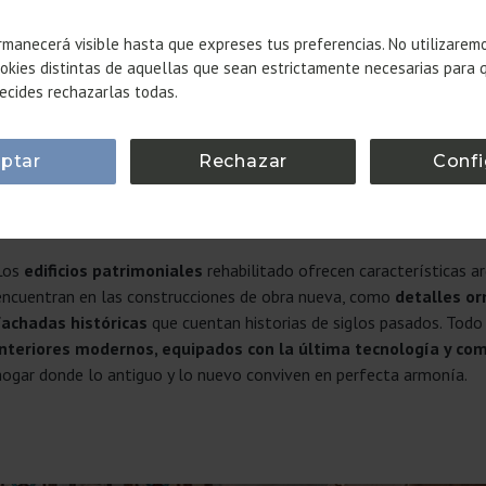
Uno de los aspectos más fascinantes de adquirir una propiedad con
manecerá visible hasta que expreses tus preferencias. No utilizarem
es la oportunidad de vivir en un edificio patrimonial cuidadosamente
okies distintas de aquellas que sean estrictamente necesarias para 
ecides rechazarlas todas.
Estos inmuebles no son simplemente lugares para habitar; son piezas
Barcelona que han sido
restauradas para mantener su esplendor
adaptan a las necesidades modernas.
ptar
Rechazar
Confi
Al comprar una
casa de lujo en Barcelona
en uno de nuestros proye
estás adquiriendo un espacio exclusivo y además, un pedazo de la his
Los
edificios patrimoniales
rehabilitado ofrecen características a
encuentran en las construcciones de obra nueva, como
detalles or
fachadas históricas
que cuentan historias de siglos pasados. Tod
interiores modernos, equipados con la última tecnología y co
hogar donde lo antiguo y lo nuevo conviven en perfecta armonía.