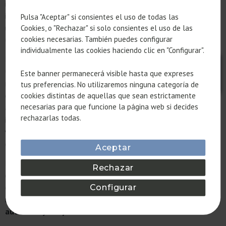
internacionales y familias que desean estar en un entorno
intermedio, manteniendo una distancia prudencial del centro
Pulsa "Aceptar" si consientes el uso de todas las
urbano, además de a otras infraestructuras principales, como el
Cookies, o "Rechazar" si solo consientes el uso de las
cookies necesarias. También puedes configurar
Camp Nou,
en este caso, por ejemplo.
individualmente las cookies haciendo clic en "Configurar".
Después, existen «joyas ocultas» como la zona de
Sant
Gervasi-Galvany,
que combina la
elegancia
de los
barrios
Este banner permanecerá visible hasta que expreses
ricos tradicionales
con una
vibrante vida comercial de lujo,
tus preferencias. No utilizaremos ninguna categoría de
con
tiendas de marcas exclusivas y mercados gourmet
que
cookies distintas de aquellas que sean estrictamente
necesarias para que funcione la página web si decides
aportan un plus al residente. Esto lo convierte en un barrio
rechazarlas todas.
ideal para quienes buscan una
propiedad que mantenga su
valor en el tiempo
debido a la alta demanda y la escasa
oferta de producto premium.
Aceptar
Es un barrio que mantiene su valor inmobiliario gracias a una
Rechazar
demanda constante de perfiles que buscan estatus y
comodidad. Además, al estar
ligeramente alejado
del flujo
Configurar
masivo de visitantes, permite una
vida cotidiana más
auténtica y relajada
.