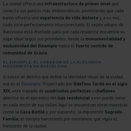
La ciudad ofrece una
infraestructura de primer nivel
que
conecta sus puntos más emblemáticos, permitiendo que cada
barrio ofrezca una
experiencia de vida distinta
y, a su vez,
todo esté perfectamente interconectado. El tejido urbano de
Barcelona está diseñado para que cada residente encuentre su
lugar ideal según sus prioridades, desde la
monumentalidad y
exclusividad del Eixample
hasta el
fuerte sentido de
comunidad de Gràcia.
EL EIXAMPLE: EL CORAZÓN DE LA ELEGANCIA
MODERNISTA EN BARCELONA
Si existe un distrito que define la identidad visual de la ciudad,
ese es el
Eixample
. Proyectado por
Ildefons Cerdà en el siglo
XIX,
este trazado de
cuadrículas perfectas
y
chaflanes
abiertos es el epicentro del
lujo residencial
y eso puede verse
en cada rincón de sus calles. Aquí se encuentran obras maestras
como la
Casa Batlló
y, por supuesto, la imponente
Sagrada
Familia
, el templo barcelonés por excelencia, que vigila el
horizonte de la ciudad.