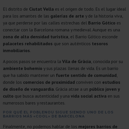
El distrito de
Ciutat Vella
es el origen de todo. Es el lugar ideal
para los amantes de las
galerías de arte
y de la historia viva,
ya que perderse por las calles estrechas del
Barrio Gótico
es
conectar con la Barcelona romana y medieval. Aunque es una
zona de alta densidad turística
, el Barrio Gótico esconde
palacetes rehabilitados
que son auténticos
tesoros
inmobiliarios
.
A pocos pasos se encuentra la
Vila de Gràcia
, conocida por su
ambiente bohemio
y sus plazas llenas de vida. Es un barrio
que ha sabido mantener un
fuerte sentido de comunidad
,
donde los
comercios de proximidad
conviven con
estudios
de diseño de vanguardia
. Gràcia atrae a un
público joven y
culto
que busca autenticidad y una
vida social activa
en sus
numerosos bares y restaurantes.
POR QUÉ EL POBLENOU SIGUE SIENDO UNO DE LOS
BARRIOS MÁS «COOL» DE BARCELONA
Finalmente, no podemos hablar de los
mejores barrios de