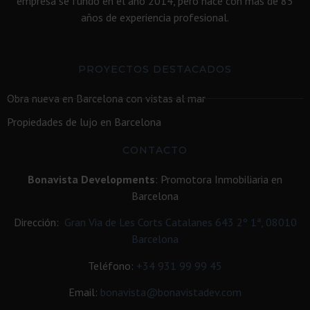
empresa se fundó en el año 2014, pero nace con más de 85
años de experiencia profesional.
PROYECTOS DESTACADOS
Obra nueva en Barcelona con vistas al mar
Propiedades de lujo en Barcelona
CONTACTO
Bonavista Developments
: Promotora Inmobiliaria en
Barcelona
Dirección:
Gran Via de Les Corts Catalanes 643 2º 1ª, 08010
Barcelona
Teléfono:
+34
931 99 99 45
Email:
bonavista@bonavistadev.com