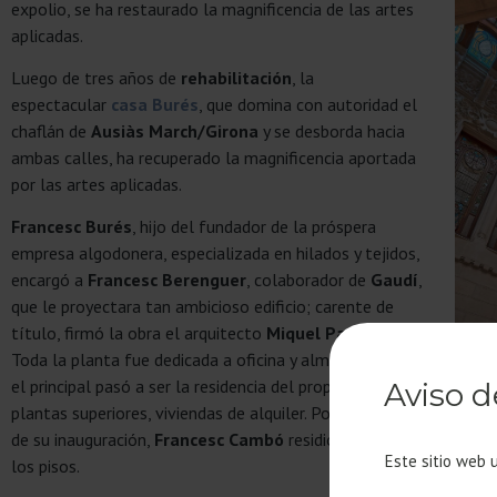
expolio, se ha restaurado la magnificencia de las artes
aplicadas.
Luego de tres años de
rehabilitación
, la
espectacular
casa Burés
, que domina con autoridad el
chaflán de
Ausiàs March/Girona
y se desborda hacia
ambas calles, ha recuperado la magnificencia aportada
por las artes aplicadas.
Francesc Burés
, hijo del fundador de la próspera
empresa algodonera, especializada en hilados y tejidos,
encargó a
Francesc Berenguer
, colaborador de
Gaudí
,
que le proyectara tan ambicioso edificio; carente de
título, firmó la obra el arquitecto
Miquel Pasqual
.
Toda la planta fue dedicada a oficina y almacén textil;
el principal pasó a ser la residencia del propietario; y las
Aviso d
plantas superiores, viviendas de alquiler. Poco después
de su inauguración,
Francesc Cambó
residió en uno de
Este sitio web 
los pisos.