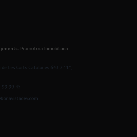
opments
: Promotora Inmobiliaria
a de Les Corts Catalanes 643 2º 1ª,
 99 99 45
bonavistadev.com