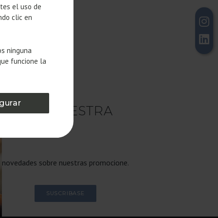
ntes el uso de
ndo clic en
os ninguna
que funcione la
gurar
BASE A NUESTRA
ETTER
s novedades sobre nuestras promocione.
SUSCRIBASE