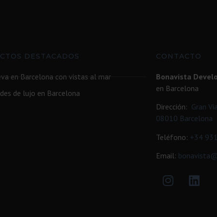
CTOS DESTACADOS
CONTACTO
va en Barcelona con vistas al mar
Bonavista Devel
en Barcelona
des de lujo en Barcelona
Dirección:
Gran Vi
08010 Barcelona
Teléfono:
+34
931
Email:
bonavista@