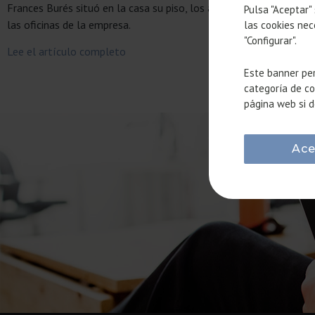
Frances Burés situó en la casa su piso, los almacenes y
Pulsa "Aceptar"
las oficinas de la empresa.
las cookies nec
"Configurar".
Lee el artículo completo
Este banner per
categoría de co
página web si d
Ace