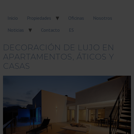
Inicio
Propiedades
Oficinas
Nosotros
Noticias
Contacto
ES
DECORACIÓN DE LUJO EN
APARTAMENTOS, ÁTICOS Y
CASAS