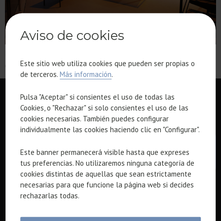
Aviso de cookies
Decoración de lujo en nuestros apartamentos, áticos y casas
Este sitio web utiliza cookies que pueden ser propias o
exclusivas. Descúbrelo con Bonavista.
de terceros.
Más información
.
Pulsa "Aceptar" si consientes el uso de todas las
Cookies, o "Rechazar" si solo consientes el uso de las
SOBRE BONAVISTA
cookies necesarias. También puedes configurar
individualmente las cookies haciendo clic en "Configurar".
Bonavista Developments es una empresa promotora que
desarrolla viviendas de lujo en Barcelona y su costa. La
Este banner permanecerá visible hasta que expreses
empresa se fundó en el año 2014, pero nace con más de 85
tus preferencias. No utilizaremos ninguna categoría de
años de experiencia profesional.
cookies distintas de aquellas que sean estrictamente
necesarias para que funcione la página web si decides
rechazarlas todas.
PROYECTOS DESTACADOS