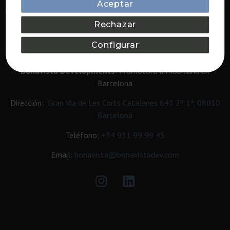
Aceptar
Obra nueva en Barcelona con vistas al mar
Rechazar
Propiedades de lujo en Barcelona
Configurar
CONTACTO
Bonavista Developments
: Promotora Inmobiliaria en
Barcelona
Dirección:
Gran Via de Les Corts Catalanes 643 2º 1ª, 08010
Barcelona
Teléfono:
+34
931 99 99 45
Email:
bonavista@bonavistadev.com