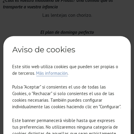
transporte a vuestra infancia
Las lentejas con chorizo.
El plan de domingo perfecto
Caminata al sol, lectura, una buena comida y siesta
Aviso de cookies
Un restaurante típico al que llevar a amigos de otro país
Cocina Hermanos Torres para disfrutar de una experiencia
Este sitio web utiliza cookies que pueden ser propias o
gastronómica y arquitectónica a la par, Sensa Pressa muy
de terceros.
Más información
.
recomendable sus garbanzos con espardenyes (pepinos de mar)
Pulsa "Aceptar" si consientes el uso de todas las
y la gran mayoría de los restaurantes de los del Grupo
Cookies, o "Rechazar" si solo consientes el uso de las
Tragaluz.
cookies necesarias. También puedes configurar
individualmente las cookies haciendo clic en "Configurar".
Un restaurante étnico que os transporte a otro país
El Koryo, un restaurante coreano del barrio de Sant Gervasi
Este banner permanecerá visible hasta que expreses
tus preferencias. No utilizaremos ninguna categoría de
cookies distintas de aquellas que sean estrictamente